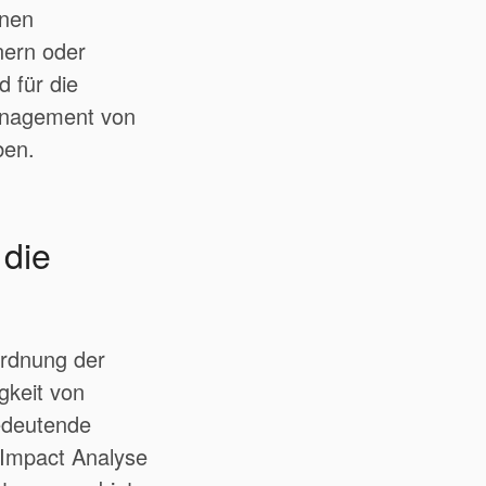
enen
nern oder
d für die
Management von
ben.
die
ordnung der
gkeit von
edeutende
 Impact Analyse