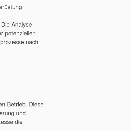
srüstung
 Die Analyse
r potenziellen
sprozesse nach
en Betrieb. Diese
derung und
zesse die