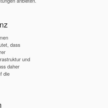
istungen anbieten.
enz
hmen
utet, dass
rer
rastruktur und
muss daher
f die
n