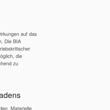
wirkungen auf das
n. Die BIA
iebskritischer
öglich, die
echend zu
hadens
den. Materielle