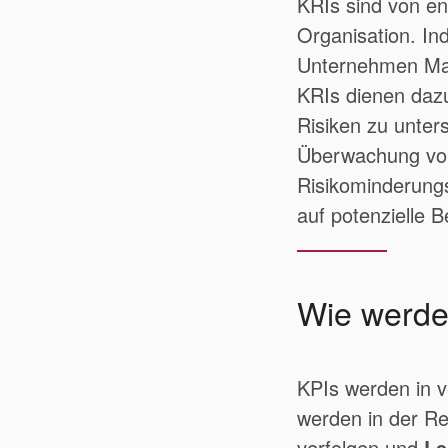
KRIs sind von e
Organisation. In
Unternehmen Maß
KRIs dienen dazu
Risiken zu unter
Überwachung von 
Risikominderung
auf potenzielle 
Wie werde
KPIs werden in 
werden in der R
verfolgen und
Le