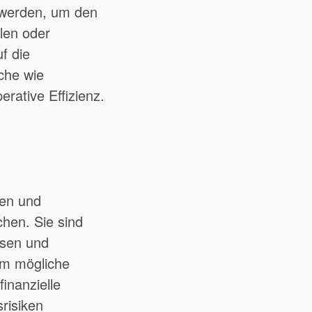
t werden, um den
elen oder
f die
che wie
rative Effizienz.
ken und
chen. Sie sind
isen und
um mögliche
inanzielle
risiken