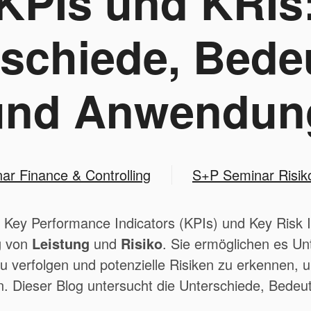
KPIs und KRIs
rschiede, Bede
und Anwendun
r Finance & Controlling
S+P Seminar Risiko
d Key Performance Indicators (KPIs) und Key Risk I
g von
Leistung
und
Risiko
. Sie ermöglichen es Un
zu verfolgen und potenzielle Risiken zu erkennen, 
en. Dieser Blog untersucht die Unterschiede, Bed