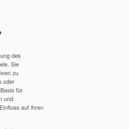
?
tung des
ele. Sie
tiven zu
s oder
Basis für
n und
influss auf ihren