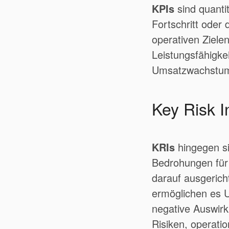
KPIs
sind quanti
Fortschritt oder 
operativen Ziele
Leistungsfähigke
Umsatzwachstum, 
Key Risk I
KRIs
hingegen si
Bedrohungen für 
darauf ausgerich
ermöglichen es 
negative Auswirk
Risiken, operati