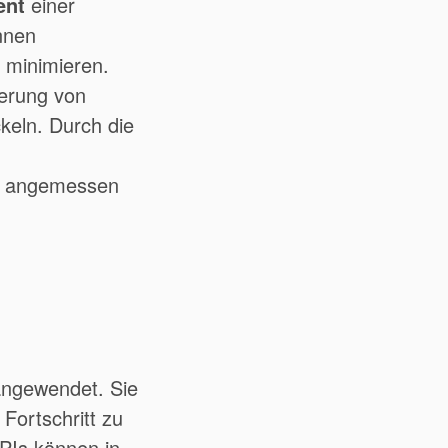
ent
einer
önnen
 minimieren.
ierung von
keln. Durch die
ie angemessen
angewendet. Sie
ortschritt zu
KPIs können in