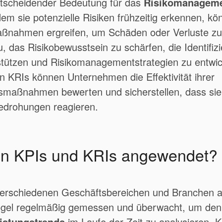
ntscheidender Bedeutung für das
Risikomanagem
dem sie potenzielle Risiken frühzeitig erkennen, k
nahmen ergreifen, um Schäden oder Verluste zu
, das Risikobewusstsein zu schärfen, die Identifiz
stützen und Risikomanagementstrategien zu entwic
KRIs können Unternehmen die Effektivität ihrer
smaßnahmen bewerten und sicherstellen, dass s
Bedrohungen reagieren.
n KPIs und KRIs angewendet?
verschiedenen Geschäftsbereichen und Branchen 
egel regelmäßig gemessen und überwacht, um den F
istungstrends
im Laufe der Zeit zu analysieren. 