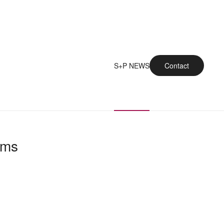
S+P NEWS
Contact
ams