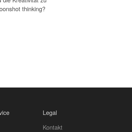
Moonshot thinking?
vice
Legal
Kontakt