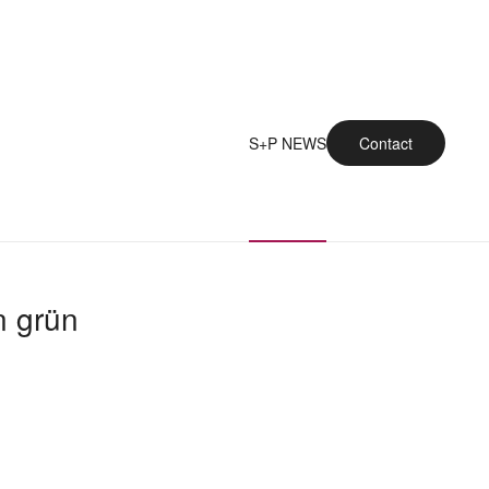
S+P NEWS
Contact
 grün