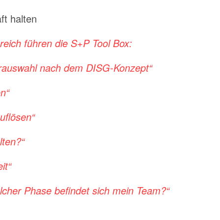
ft halten
reich führen die S+P Tool Box:
terauswahl nach dem DISG-Konzept“
en“
uflösen“
lten?“
it“
lcher Phase befindet sich mein Team?“