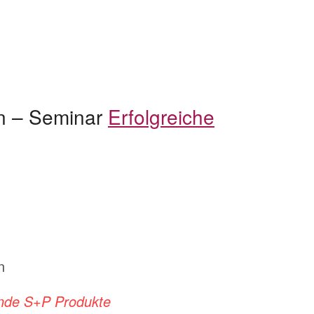
ren – Seminar
Erfolgreiche
n
gende S+P Produkte