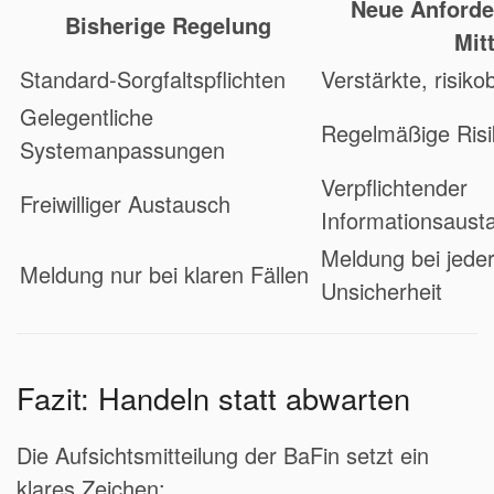
Neue Anforde
Bisherige Regelung
Mit
Standard-Sorgfaltspflichten
Verstärkte, risik
Gelegentliche
Regelmäßige Ris
Systemanpassungen
Verpflichtender
Freiwilliger Austausch
Informationsaust
Meldung bei jede
Meldung nur bei klaren Fällen
Unsicherheit
Fazit: Handeln statt abwarten
Die Aufsichtsmitteilung der BaFin setzt ein
klares Zeichen: