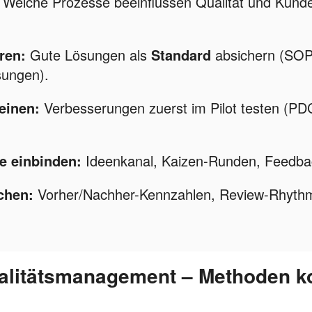
Welche Prozesse beeinflussen Qualität und Kun
ren:
Gute Lösungen als
Standard
absichern (SOP
sungen).
einen:
Verbesserungen zuerst im Pilot testen (PD
e einbinden:
Ideenkanal, Kaizen-Runden, Feedbac
chen:
Vorher/Nachher-Kennzahlen, Review-Rhyth
alitätsmanagement – Methoden k