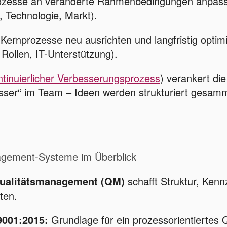
zesse an veränderte Rahmenbedingungen anpas
, Technologie, Markt).
Kernprozesse neu ausrichten und langfristig optim
Rollen, IT-Unterstützung).
tinuierlicher Verbesserungsprozess
) verankert di
sser“ im Team – Ideen werden strukturiert gesamm
agement-Systeme im Überblick
ualitätsmanagement (QM)
schafft Struktur, Ken
ten.
9001:2015:
Grundlage für ein prozessorientiertes