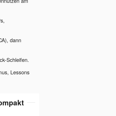
dennutzen am
s,
CA), dann
k-Schleifen.
mus, Lessons
ompakt