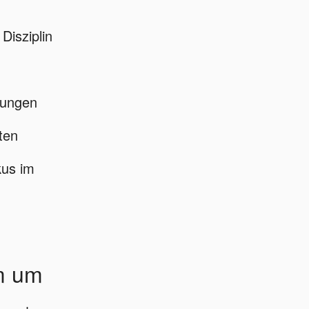
Disziplin
rungen
ten
us im
m um