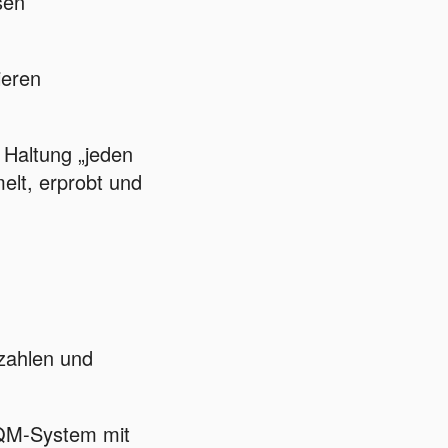
sen
ieren
e Haltung „jeden
elt, erprobt und
nzahlen und
 QM-System mit