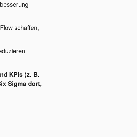
erbesserung
Flow schaffen,
eduzieren
nd
KPIs
(z. B.
Six Sigma dort,