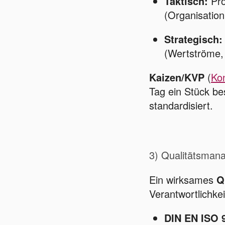
Taktisch:
Pro
(Organisation
Strategisch:
(Wertströme, 
Kaizen/KVP
(
Kon
Tag ein Stück be
standardisiert.
3) Qualitätsman
Ein wirksames
Q
Verantwortlichkei
DIN EN ISO 