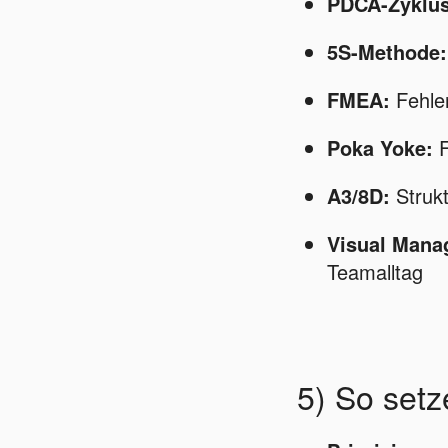
PDCA-Zyklus
5S-Methode:
FMEA:
Fehler
Poka Yoke:
F
A3/8D:
Strukt
Visual Mana
Teamalltag
5) So set