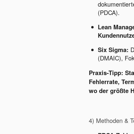
dokumentierte
(PDCA).
Lean Manag
Kundennutz
Six Sigma:
D
(DMAIC), Fok
Praxis-Tipp: St
Fehlerrate, Ter
wo der größte H
4) Methoden & To