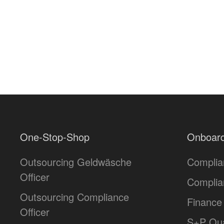
One-Stop-Shop
Onboard
Outsourcing Geldwäsche
Complia
Officer
Complia
Outsourcing Compliance
Finance 
Officer
S+P Qua