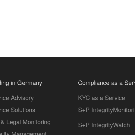
ing in Germany
Compliance as a Ser
nce Advisory
KYC as a Service
nce Solutions
S+P IntegrityMonitor
& Legal Monitoring
S+P IntegrityWatch
lity Management