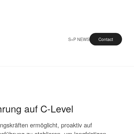
S+P NEWS
Contact
hrung auf C-Level
gskräften ermöglicht, proaktiv auf
nsführung zu etablieren, um langfristigen