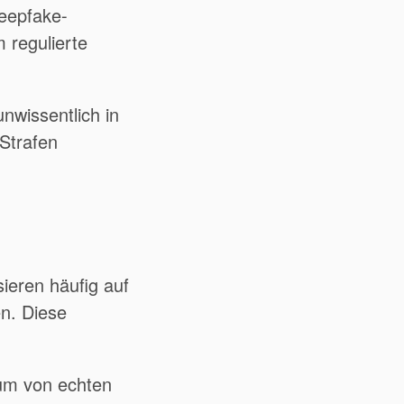
eepfake-
 regulierte
wissentlich in
 Strafen
ieren häufig auf
n.
Diese
aum von echten