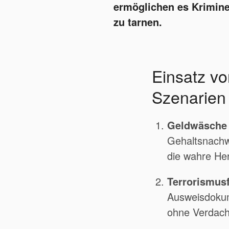
ermöglichen es Kriminel
zu tarnen.
Einsatz v
Szenarien
Geldwäsche 
Gehaltsnachw
die wahre Her
Terrorismusf
Ausweisdokum
ohne Verdach