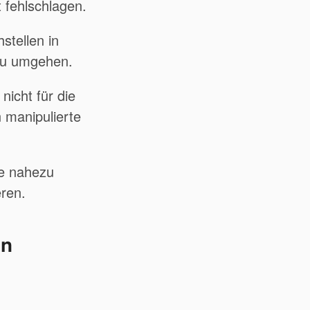
 fehlschlagen.
stellen in
 zu umgehen.
nicht für die
 manipulierte
te nahezu
eren.
on