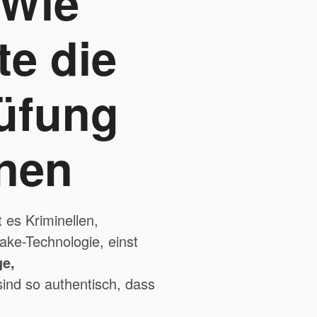
 Wie
e die
üfung
nen
 es Kriminellen,
ake-Technologie, einst
e,
ind so authentisch, dass