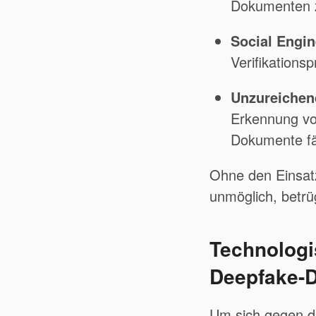
Dokumenten z
Social Engin
Verifikations
Unzureichend
Erkennung von
Dokumente fäl
Ohne den Einsatz
unmöglich, betrüg
Technologi
Deepfake-
Um sich gegen d