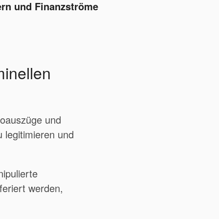
iern und Finanzströme
inellen
toauszüge und
legitimieren und
ipulierte
eriert werden,