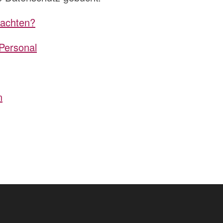
eachten?
 Personal
n