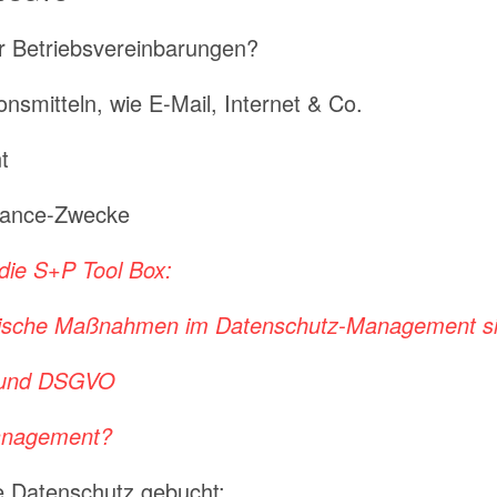
ür Betriebsvereinbarungen?
smitteln, wie E-Mail, Internet & Co.
t
liance-Zwecke
die S+P Tool Box:
orische Maßnahmen im Datenschutz-Management s
n und DSGVO
Management?
e Datenschutz gebucht: