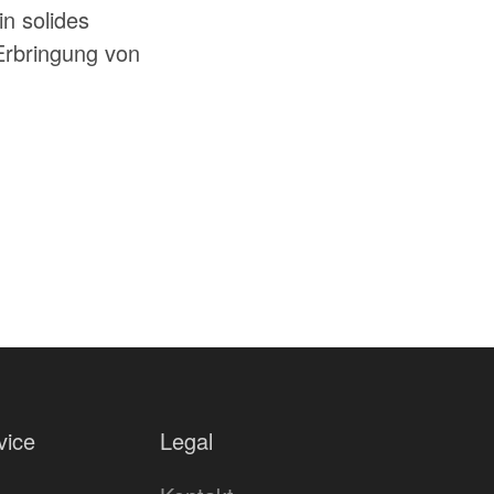
n solides
Erbringung von
vice
Legal