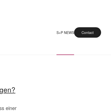
S+P NEWS
Contact
ngen?
ss einer