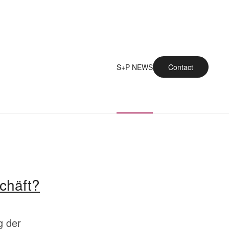
S+P NEWS
Contact
chäft?
g der