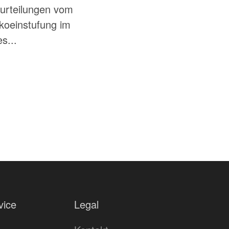
Beurteilungen vom
ikoeinstufung im
s...
vice
Legal