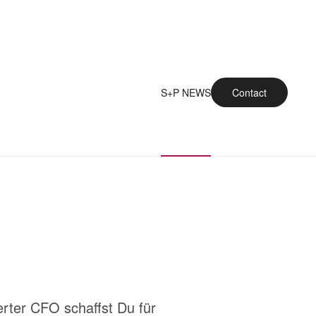
S+P NEWS
Contact
rter CFO schaffst Du für