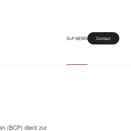
S+P NEWS
Contact
an (BCP) dient zur